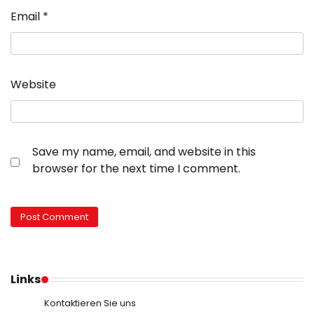
Email
*
Website
Save my name, email, and website in this
browser for the next time I comment.
Links
Kontaktieren Sie uns