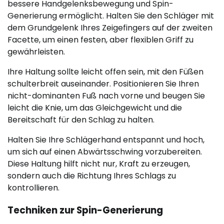
bessere Handgelenksbewegung und Spin-
Generierung ermöglicht. Halten Sie den Schläger mit
dem Grundgelenk Ihres Zeigefingers auf der zweiten
Facette, um einen festen, aber flexiblen Griff zu
gewährleisten.
Ihre Haltung sollte leicht offen sein, mit den Füßen
schulterbreit auseinander. Positionieren Sie Ihren
nicht-dominanten Fuß nach vorne und beugen Sie
leicht die Knie, um das Gleichgewicht und die
Bereitschaft für den Schlag zu halten.
Halten Sie Ihre Schlägerhand entspannt und hoch,
um sich auf einen Abwärtsschwing vorzubereiten.
Diese Haltung hilft nicht nur, Kraft zu erzeugen,
sondern auch die Richtung Ihres Schlags zu
kontrollieren.
Techniken zur Spin-Generierung