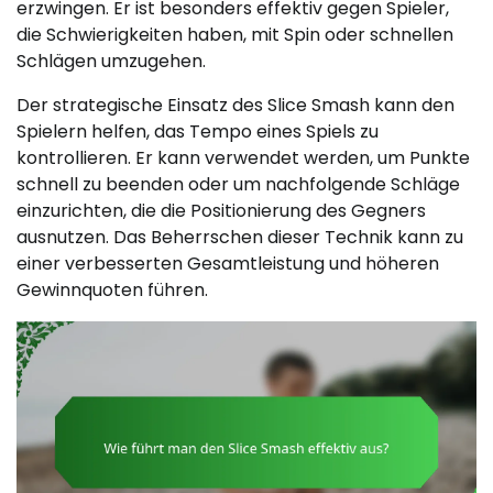
erzwingen. Er ist besonders effektiv gegen Spieler,
die Schwierigkeiten haben, mit Spin oder schnellen
Schlägen umzugehen.
Der strategische Einsatz des Slice Smash kann den
Spielern helfen, das Tempo eines Spiels zu
kontrollieren. Er kann verwendet werden, um Punkte
schnell zu beenden oder um nachfolgende Schläge
einzurichten, die die Positionierung des Gegners
ausnutzen. Das Beherrschen dieser Technik kann zu
einer verbesserten Gesamtleistung und höheren
Gewinnquoten führen.