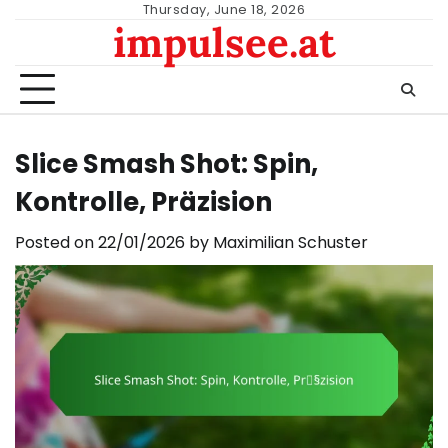
Skip
Thursday, June 18, 2026
impulsee.at
to
content
Slice Smash Shot: Spin,
Kontrolle, Präzision
Posted on
22/01/2026
by
Maximilian Schuster