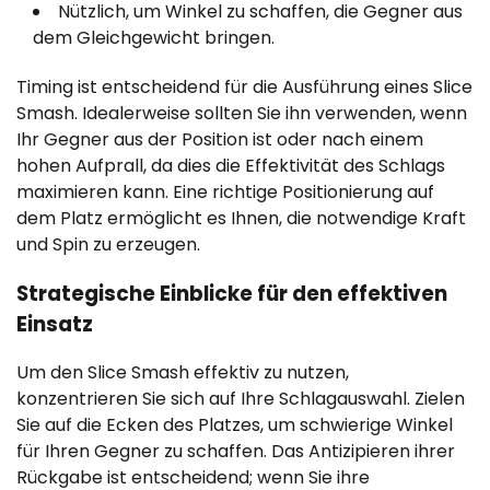
Nützlich, um Winkel zu schaffen, die Gegner aus
dem Gleichgewicht bringen.
Timing ist entscheidend für die Ausführung eines Slice
Smash. Idealerweise sollten Sie ihn verwenden, wenn
Ihr Gegner aus der Position ist oder nach einem
hohen Aufprall, da dies die Effektivität des Schlags
maximieren kann. Eine richtige Positionierung auf
dem Platz ermöglicht es Ihnen, die notwendige Kraft
und Spin zu erzeugen.
Strategische Einblicke für den effektiven
Einsatz
Um den Slice Smash effektiv zu nutzen,
konzentrieren Sie sich auf Ihre Schlagauswahl. Zielen
Sie auf die Ecken des Platzes, um schwierige Winkel
für Ihren Gegner zu schaffen. Das Antizipieren ihrer
Rückgabe ist entscheidend; wenn Sie ihre