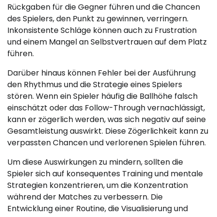
Rückgaben für die Gegner führen und die Chancen
des Spielers, den Punkt zu gewinnen, verringern.
Inkonsistente Schläge können auch zu Frustration
und einem Mangel an Selbstvertrauen auf dem Platz
führen.
Darüber hinaus können Fehler bei der Ausführung
den Rhythmus und die Strategie eines Spielers
stören. Wenn ein Spieler häufig die Ballhöhe falsch
einschätzt oder das Follow-Through vernachlässigt,
kann er zögerlich werden, was sich negativ auf seine
Gesamtleistung auswirkt. Diese Zögerlichkeit kann zu
verpassten Chancen und verlorenen Spielen führen.
Um diese Auswirkungen zu mindern, sollten die
Spieler sich auf konsequentes Training und mentale
Strategien konzentrieren, um die Konzentration
während der Matches zu verbessern. Die
Entwicklung einer Routine, die Visualisierung und