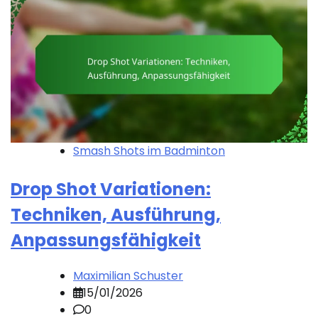
Smash Shots im Badminton
Drop Shot Variationen:
Techniken, Ausführung,
Anpassungsfähigkeit
Maximilian Schuster
15/01/2026
0