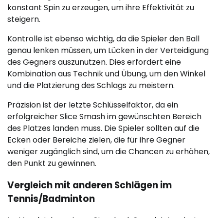
konstant Spin zu erzeugen, um ihre Effektivität zu
steigern.
Kontrolle ist ebenso wichtig, da die Spieler den Ball
genau lenken müssen, um Lücken in der Verteidigung
des Gegners auszunutzen. Dies erfordert eine
Kombination aus Technik und Übung, um den Winkel
und die Platzierung des Schlags zu meistern.
Präzision ist der letzte Schlüsselfaktor, da ein
erfolgreicher Slice Smash im gewünschten Bereich
des Platzes landen muss. Die Spieler sollten auf die
Ecken oder Bereiche zielen, die für ihre Gegner
weniger zugänglich sind, um die Chancen zu erhöhen,
den Punkt zu gewinnen.
Vergleich mit anderen Schlägen im
Tennis/Badminton