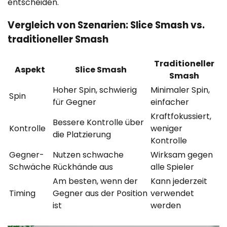
entscheiden.
Vergleich von Szenarien: Slice Smash vs.
traditioneller Smash
Traditioneller
Aspekt
Slice Smash
Smash
Hoher Spin, schwierig
Minimaler Spin,
Spin
für Gegner
einfacher
Kraftfokussiert,
Bessere Kontrolle über
Kontrolle
weniger
die Platzierung
Kontrolle
Gegner-
Nutzen schwache
Wirksam gegen
Schwäche
Rückhände aus
alle Spieler
Am besten, wenn der
Kann jederzeit
Timing
Gegner aus der Position
verwendet
ist
werden