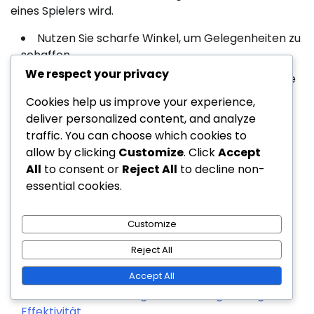
eines Spielers wird.
Nutzen Sie scharfe Winkel, um Gelegenheiten zu
schaffen.
We respect your privacy
Zielen Sie auf die weitesten Ecken für maximale
Distanz.
Cookies help us improve your experience,
deliver personalized content, and analyze
Üben Sie die Genauigkeit, um Fehler zu
traffic. You can choose which cookies to
minimieren.
allow by clicking
Customize
. Click
Accept
Berücksichtigen Sie die Positionierung des
All
to consent or
Reject All
to decline non-
Gegners, um den richtigen Schlag zu wählen.
essential cookies.
Verwandte Artikel
Customize
Reject All
Mixed Drop Shot: Strategie, Ausführung,
Anpassungsfähigkeit
Accept All
Smash Shot Strategie: Platzierung, Timing,
Effektivität