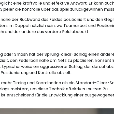
glicht eine kraftvolle und effektive Antwort. Er kann auc
pieler die Kontrolle über das Spiel zurückgewinnen muss
ich nahe der Rückwand des Feldes positioniert und den Geg
rs im Doppel nützlich sein, wo Teamarbeit und Position
während der andere das vordere Feld abdeckt.
ag oder Smash hat der Sprung-clear-Schlag einen ander
elt, den Federball nahe am Netz zu platzieren, konzentri
 typischerweise ein aggressiverer Schlag, der darauf abzi
ositionierung und Kontrolle abzielt.
r mehr Timing und Koordination als ein Standard-Clear-Sc
lags meistern, um diese Technik effektiv zu nutzen. Zu
, ist entscheidend für die Entwicklung einer ausgewogene