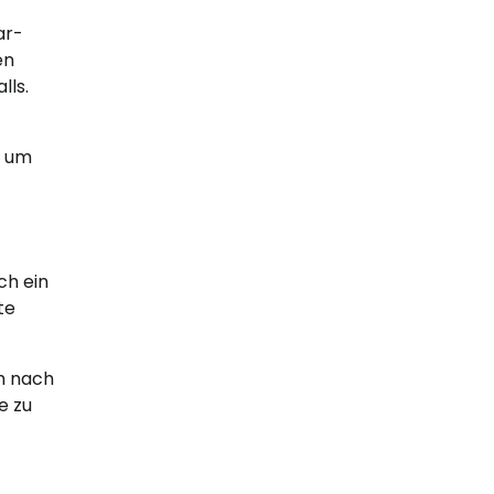
ar-
en
lls.
, um
ch ein
te
ch nach
e zu