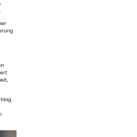
h
.
ner
ierung
en
ert
elt,
hlag.
n