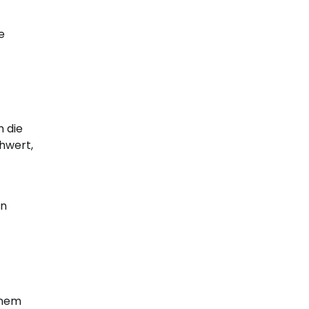
e
m die
hwert,
en
inem