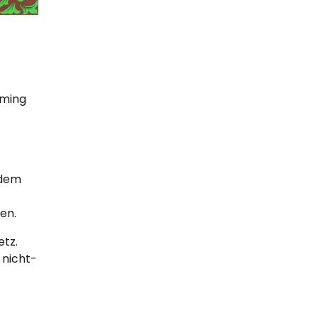
iming
ndem
en.
etz.
 nicht-