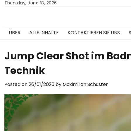
Skip
Thursday, June 18, 2026
to
content
ÜBER
ALLE INHALTE
KONTAKTIEREN SIE UNS
Jump Clear Shot im Badm
Technik
Posted on
26/01/2026
by
Maximilian Schuster