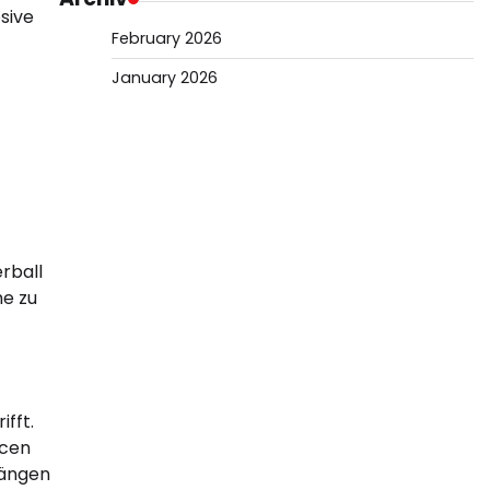
sive
February 2026
January 2026
erball
he zu
fft.
ncen
rängen